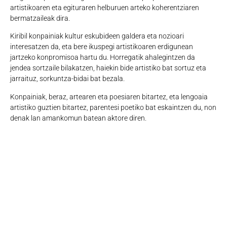
artistikoaren eta egituraren helburuen arteko koherentziaren
bermatzaileak dira.
Kiribil konpainiak kultur eskubideen galdera eta nozioari
interesatzen da, eta bere ikuspegi artistikoaren erdigunean
jartzeko konpromisoa hartu du. Horregatik ahalegintzen da
jendea sortzaile bilakatzen, haiekin bide artistiko bat sortuz eta
jarraituz, sorkuntza-bidai bat bezala.
Konpainiak, beraz, artearen eta poesiaren bitartez, eta lengoaia
artistiko guztien bitartez, parentesi poetiko bat eskaintzen du, non
denak lan amankomun batean aktore diren.