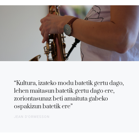
“Kultura, izateko modu batetik gertu dago,
lehen maitasun batetik gertu dago ere,
zoriontasunaz beti amaituta gabeko
ospakizun batetik ere”
JEAN D'ORMESSON