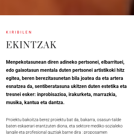
KIRIBILEN
EKINTZAK
Menpekotasunean diren adineko pertsonei, elbarrituei,
edo gaixotasun mentala duten pertsonei artistikoki hitz
egitea, beren berezitasunetan bila joatea da eta artera
esnatzea da, sentiberatasuna ukitzen duten estetika eta
tresnei esker: inprobisazioa, irakurketa, marrazkia,
musika, kantua eta dantza.
Proiektu bakoitza berez proiektu bat da, bakarra, osasun-talde
baten eskaerari erantzuten diona, eta sektore mediko-sozialeko
langile eta profesional guztiak barne dira : proposamen