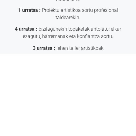
1 urratsa :
Proiektu artistikoa sortu profesional
taldearekin.
4 urratsa :
bizilagunekin topaketak antolatu: elkar
ezagutu, harremanak eta konfiantza sortu.
3 urratsa :
lehen tailer artistikoak
4 urratsa :
Murgiltze egoitza(k): astebetez, artistak
zentroan bizi dira gau ta egun, eta murgiltzearen
amaierak, kolektiboari lan zerbait erakusteko garaia ekar
dezake.
5 urratsa :
Jarraitasuna tailer artistikoen bidez, eta
jarraitasuna transmisioa, talde profesionalari.