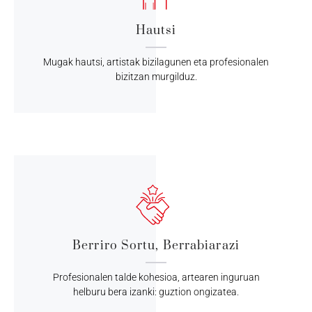
Hautsi
Mugak hautsi, artistak bizilagunen eta profesionalen
bizitzan murgilduz.
Berriro Sortu, Berrabiarazi
Profesionalen talde kohesioa, artearen inguruan
helburu bera izanki: guztion ongizatea.