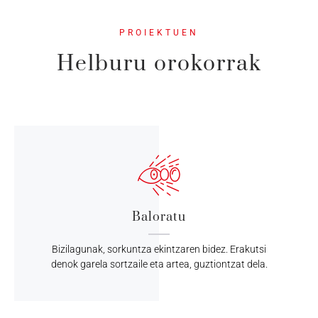
PROIEKTUEN
Helburu orokorrak
Baloratu
Bizilagunak, sorkuntza ekintzaren bidez. Erakutsi
denok garela sortzaile eta artea, guztiontzat dela.