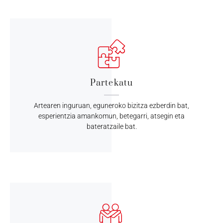
Partekatu
Artearen inguruan, eguneroko bizitza ezberdin bat,
esperientzia amankomun, betegarri, atsegin eta
bateratzaile bat.