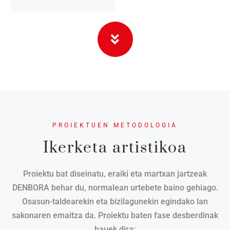
PROIEKTUEN METODOLOGIA
Ikerketa artistikoa
Proiektu bat diseinatu, eraiki eta martxan jartzeak
DENBORA behar du, normalean urtebete baino gehiago.
Osasun-taldearekin eta bizilagunekin egindako lan
sakonaren emaitza da. Proiektu baten fase desberdinak
hauek dira: