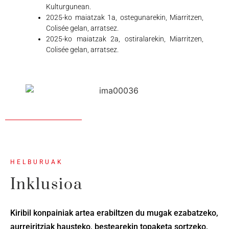
Kulturgunean.
2025-ko maiatzak 1a, ostegunarekin, Miarritzen,
Colisée gelan, arratsez.
2025-ko maiatzak 2a, ostiralarekin, Miarritzen,
Colisée gelan, arratsez.
HELBURUAK
Inklusioa
Kiribil konpainiak artea erabiltzen du mugak ezabatzeko,
aurreiritziak hausteko, bestearekin topaketa sortzeko,