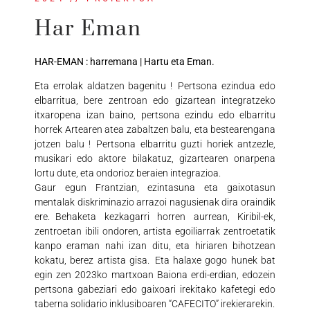
Har Eman
HAR-EMAN : harremana | Hartu eta Eman.
Eta errolak aldatzen bagenitu ! Pertsona ezindua edo
elbarritua, bere zentroan edo gizartean integratzeko
itxaropena izan baino, pertsona ezindu edo elbarritu
horrek Artearen atea zabaltzen balu, eta bestearengana
jotzen balu ! Pertsona elbarritu guzti horiek antzezle,
musikari edo aktore bilakatuz, gizartearen onarpena
lortu dute, eta ondorioz beraien integrazioa.
Gaur egun Frantzian, ezintasuna eta gaixotasun
mentalak diskriminazio arrazoi nagusienak dira oraindik
ere. Behaketa kezkagarri horren aurrean, Kiribil-ek,
zentroetan ibili ondoren, artista egoiliarrak zentroetatik
kanpo eraman nahi izan ditu, eta hiriaren bihotzean
kokatu, berez artista gisa. Eta halaxe gogo hunek bat
egin zen 2023ko martxoan Baiona erdi-erdian, edozein
pertsona gabeziari edo gaixoari irekitako kafetegi edo
taberna solidario inklusiboaren “CAFECITO” irekierarekin.