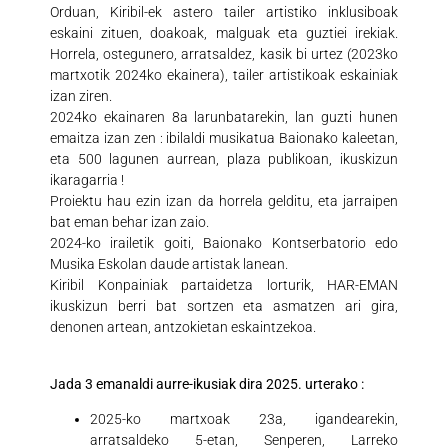
Orduan, Kiribil-ek astero tailer artistiko inklusiboak
eskaini zituen, doakoak, malguak eta guztiei irekiak.
Horrela, ostegunero, arratsaldez, kasik bi urtez (2023ko
martxotik 2024ko ekainera), tailer artistikoak eskainiak
izan ziren.
2024ko ekainaren 8a larunbatarekin, lan guzti hunen
emaitza izan zen : ibilaldi musikatua Baionako kaleetan,
eta 500 lagunen aurrean, plaza publikoan, ikuskizun
ikaragarria !
Proiektu hau ezin izan da horrela gelditu, eta jarraipen
bat eman behar izan zaio.
2024-ko irailetik goiti, Baionako Kontserbatorio edo
Musika Eskolan daude artistak lanean.
Kiribil Konpainiak partaidetza lorturik, HAR-EMAN
ikuskizun berri bat sortzen eta asmatzen ari gira,
denonen artean, antzokietan eskaintzekoa.
Jada 3 emanaldi aurre-ikusiak dira 2025. urterako :
2025-ko martxoak 23a, igandearekin,
arratsaldeko 5-etan, Senperen, Larreko