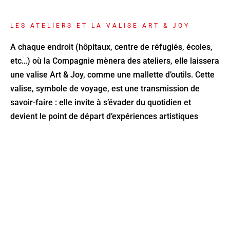
LES ATELIERS ET LA VALISE ART & JOY
A chaque endroit (hôpitaux, centre de réfugiés, écoles,
etc…) où la Compagnie mènera des ateliers, elle laissera
une valise Art & Joy, comme une mallette d’outils. Cette
valise, symbole de voyage, est une transmission de
savoir-faire : elle invite à s’évader du quotidien et
devient le point de départ d’expériences artistiques
ludiques.
La valise renferme quatre QR CODES et quelques objets
simples – un ballon, une corde, des foulards de jonglage
– qui permettent une utilisation immédiate.
Sous le couvercle de la valise Art & Joy, les quatre QR
Codes à scanner :
• Le premier mène au document explicatif général du